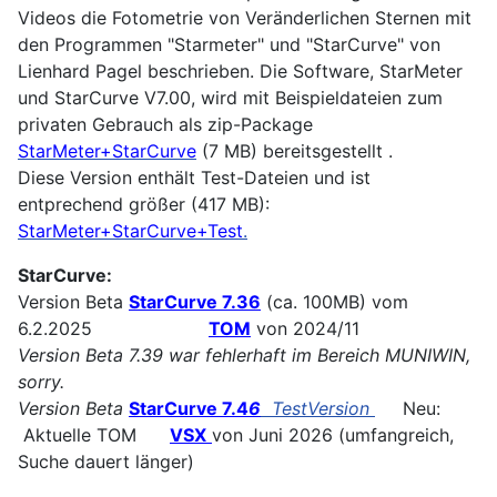
Videos die Fotometrie von Veränderlichen Sternen mit
den Programmen "Starmeter" und "StarCurve" von
Lienhard Pagel beschrieben. Die Software, StarMeter
und StarCurve V7.00, wird mit Beispieldateien zum
privaten Gebrauch als zip-Package
StarMeter+StarCurve
(7 MB) bereitsgestellt .
Diese Version enthält Test-Dateien und ist
entprechend größer (417 MB):
StarMeter+StarCurve+Test
.
StarCurve:
Version Beta
StarCurve 7.36
(ca. 100MB) vom
6.2.2025
TOM
von 2024/11
Version Beta 7.39 war fehlerhaft im Bereich MUNIWIN,
sorry.
Version Beta
StarCurve 7.4
6
TestVersion
Neu:
Aktuelle TOM
VSX
von Juni 2026 (umfangreich,
Suche dauert länger)