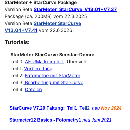
StarMeter + StarCurve Package
Version Beta
StarMeter_StarCurve_V13.01+V7.37
Package (ca. 200MB) vom 22.3.2025
Version Beta
StarMeter StarCurve
V13.04+V7.4
1
vom 22.6.2026
Tutorials:
StarMeter StarCurve Seestar-Demo:
Teil 0:
AE UMa komplett
Übersicht
Teil 1:
Vorbereitung
Teil 2:
Fotometrie mit StarMeter
Teil 3:
Bearbeitung mit StarCurve
Teil 4:
Dateien
StarCurve V7.29 Faltung:
Teil1
Te
il2
neu
Nov 2024
Starmeter12 Basics - Fotometry1
neu Juni 2021