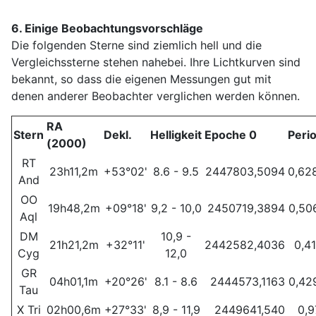
6.
Einige Beobachtungsvorschläge
Die folgenden Sterne sind ziemlich hell und die
Vergleichssterne stehen nahebei. Ihre Lichtkurven sind
bekannt, so dass die eigenen Messungen gut mit
denen anderer Beobachter verglichen werden können.
RA
Stern
Dekl.
Helligkeit
Epoche 0
Peri
(2000)
RT
23h11,2m
+53°02'
8.6 - 9.5
2447803,5094
0,62
And
OO
19h48,2m
+09°18'
9,2 - 10,0
2450719,3894
0,50
Aql
DM
10,9 -
21h21,2m
+32°11'
2442582,4036
0,4
Cyg
12,0
GR
04h01,1m
+20°26'
8.1 - 8.6
2444573,1163
0,42
Tau
X Tri
02h00,6m
+27°33'
8,9 - 11,9
2449641,540
0,