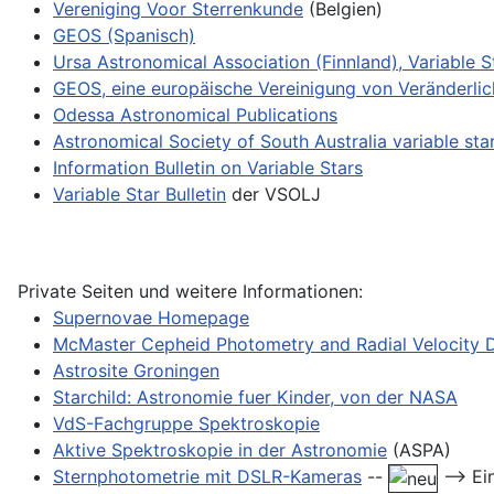
Vereniging Voor Sterrenkunde
(Belgien)
GEOS (Spanisch)
Ursa Astronomical Association (Finnland), Variable S
GEOS, eine europäische Vereinigung von Veränderli
Odessa Astronomical Publications
Astronomical Society of South Australia variable sta
Information Bulletin on Variable Stars
Variable Star Bulletin
der VSOLJ
Private Seiten und weitere Informationen:
Supernovae Homepage
McMaster Cepheid Photometry and Radial Velocity 
Astrosite Groningen
Starchild: Astronomie fuer Kinder, von der NASA
VdS-Fachgruppe Spektroskopie
Aktive Spektroskopie in der Astronomie
(ASPA)
Sternphotometrie mit DSLR-Kameras
--
--> Ei