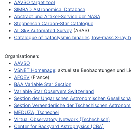
AAVSO target tool
SIMBAD Astronomical Database
Abstract und Artikel-Service der NASA
Stephenson Carbon-Star Catalogue
All Sky Automated Survey
(ASAS)
Catalogue of cataclysmic binaries, low-mass X-ray b
Organisationen:
AAVSO
VSNET Homepage
: aktuellste Beobachtungen und Li
AFOEV
(France)
BAA Variable Star Section
Variable Star Observers Switzerland
Sektion der Ungarischen Astronomischen Gesellschaf
Sektion Veraenderliche der Tschechischen Astronom
MEDUZA, Tschechei
Virtual Observatory Network (Tschechisch)
Center for Backyard Astrophysics (CBA)