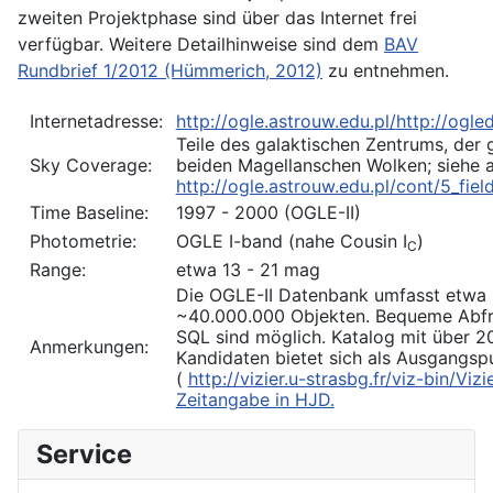
zweiten Projektphase sind über das Internet frei
verfügbar. Weitere Detailhinweise sind dem
BAV
Rundbrief 1/2012 (Hümmerich, 2012)
zu entnehmen.
Internetadresse:
http://ogle.astrouw.edu.pl/
http://ogle
Teile des galaktischen Zentrums, der 
Sky Coverage:
beiden Magellanschen Wolken; siehe 
http://ogle.astrouw.edu.pl/cont/5_field
Time Baseline:
1997 - 2000 (OGLE-II)
Photometrie:
OGLE I-band (nahe Cousin I
)
C
Range:
etwa 13 - 21 mag
Die OGLE-II Datenbank umfasst etwa 
~40.000.000 Objekten. Bequeme Abf
SQL sind möglich. Katalog mit über 2
Anmerkungen:
Kandidaten bietet sich als Ausgangsp
(
http://vizier.u-strasbg.fr/viz-bin/V
Zeitangabe in HJD.
Service