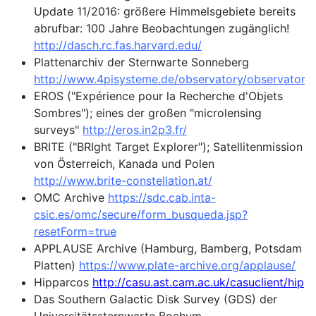
Update 11/2016: größere Himmelsgebiete bereits
abrufbar: 100 Jahre Beobachtungen zugänglich!
http://dasch.rc.fas.harvard.edu/
Plattenarchiv der Sternwarte Sonneberg
http://www.4pisysteme.de/observatory/observatory_
EROS ("Expérience pour la Recherche d'Objets
Sombres"); eines der großen "microlensing
surveys"
http://eros.in2p3.fr/
BRITE ("BRIght Target Explorer"); Satellitenmission
von Österreich, Kanada und Polen
http://www.brite-constellation.at/
OMC Archive
https://sdc.cab.inta-
csic.es/omc/secure/form_busqueda.jsp?
resetForm=true
APPLAUSE Archive (Hamburg, Bamberg, Potsdam
Platten)
https://www.plate-archive.org/applause/
Hipparcos
http://casu.ast.cam.ac.uk/casuclient/hipp
Das Southern Galactic Disk Survey (GDS) der
Universitätssternwarte Bochum