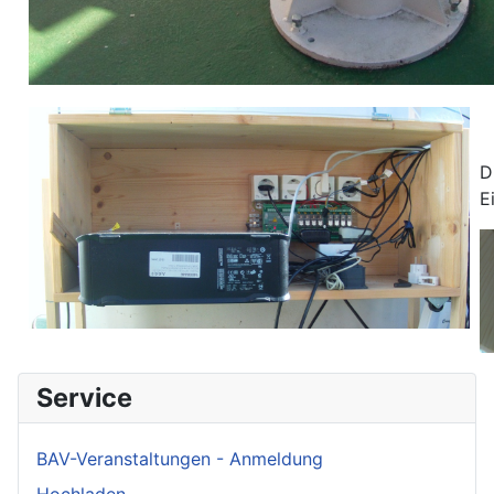
D
E
Service
BAV-Veranstaltungen - Anmeldung
Hochladen