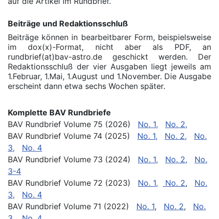
auf die Artikel im Rundbrief.
Beiträge und Redaktionsschluß
Beiträge können in bearbeitbarer Form, beispielsweise
im dox(x)-Format, nicht aber als PDF, an
rundbrief(at)bav-astro.de geschickt werden. Der
Redaktionsschluß der vier Ausgaben liegt jeweils am
1.Februar, 1.Mai, 1.August und 1.November. Die Ausgabe
erscheint dann etwa sechs Wochen später.
Komplette BAV Rundbriefe
BAV Rundbrief Volume 75 (2026)
No. 1,
No. 2,
BAV Rundbrief Volume 74 (2025)
No. 1,
No. 2,
No.
3,
No. 4
BAV Rundbrief Volume 73 (2024)
No. 1,
No. 2,
No.
3-4
BAV Rundbrief Volume 72 (2023)
No. 1,
No. 2
,
No.
3,
No. 4
BAV Rundbrief Volume 71 (2022)
No. 1
,
No. 2
,
No.
3
,
No. 4