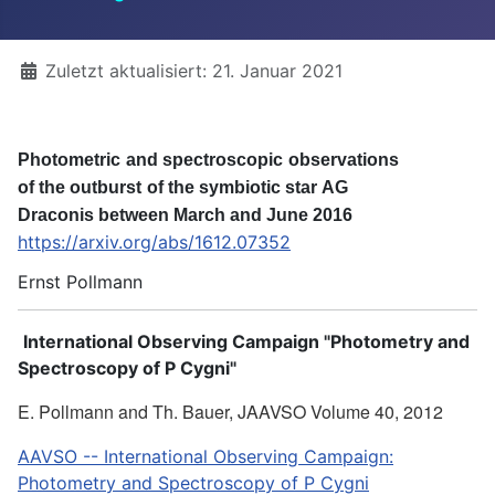
Details
Zuletzt aktualisiert: 21. Januar 2021
P
h
o
t
o
metr
i
c
a
n
d
s
p
ect
r
o
s
co
p
i
c
o
b
se
r
v
a
t
io
n
s
o
f
t
h
e
o
u
tb
u
r
st
o
f
t
h
e sym
b
io
t
i
c st
a
r
A
G
D
r
aco
n
i
s
b
etween
M
a
r
c
h
a
n
d
J
u
ne
2
0
1
6
https://arxiv.org/abs/1612.07352
Ernst Pollmann
International Observing Campaign "
Photometry and
Spectroscopy of P Cygni"
E. Pollmann and Th. Bauer, JAAVSO Volume 40, 2012
AAVSO -- International Observing Campaign:
Photometry and Spectroscopy of P Cygni