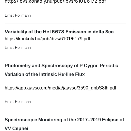
http://ibvs.konkoly.hu/pub/ibvs/6101/6172.pdf
Ernst Pollmann
Variability of the HeI 6678 Emission in delta Sco
https://konkoly.hu/pub/ibvs/6101/6179.pdf
Ernst Pollmann
Photometry and Spectroscopy of P Cygni: Periodic
Variation of the Intrinsic Hα-line Flux
https://app.aavso.org/media/jaavso/3590_gnbS8Ih.pdf
Ernst Pollmann
Spectroscopic Monitoring of the 2017–2019 Eclipse of
VV Cephei