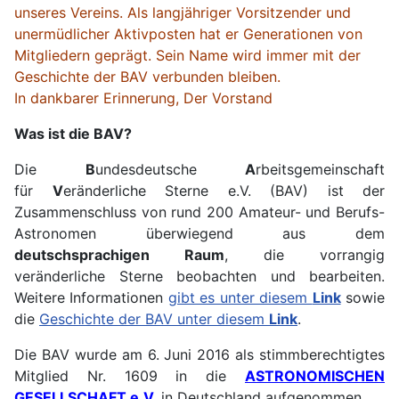
unseres Vereins. Als langjähriger Vorsitzender und
unermüdlicher Aktivposten hat er Generationen von
Mitgliedern geprägt. Sein Name wird immer mit der
Geschichte der BAV verbunden bleiben.
In dankbarer Erinnerung, Der Vorstand
Was ist die BAV?
Die
B
undesdeutsche
A
rbeitsgemeinschaft
für
V
eränderliche Sterne e.V. (BAV) ist der
Zusammenschluss von rund 200 Amateur- und Berufs-
Astronomen überwiegend aus dem
deutschsprachigen Raum
, die vorrangig
veränderliche Sterne beobachten und bearbeiten.
Weitere Informationen
gibt es unter diesem
Link
sowie
die
Geschichte der BAV unter diesem
Link
.
Die BAV wurde am 6. Juni 2016 als stimmberechtigtes
Mitglied Nr. 1609 in die
ASTRONOMISCHEN
GESELLSCHAFT e.V.
in Deutschland aufgenommen.