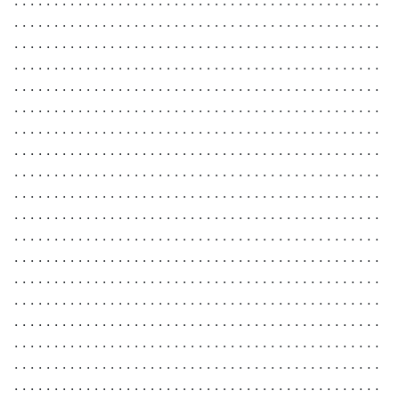
. . . . . . . . . . . . . . . . . . . . . . . . . . . . . . . . . . . . . . . . . . . . . .
. . . . . . . . . . . . . . . . . . . . . . . . . . . . . . . . . . . . . . . . . . . . . .
. . . . . . . . . . . . . . . . . . . . . . . . . . . . . . . . . . . . . . . . . . . . . .
. . . . . . . . . . . . . . . . . . . . . . . . . . . . . . . . . . . . . . . . . . . . . .
. . . . . . . . . . . . . . . . . . . . . . . . . . . . . . . . . . . . . . . . . . . . . .
. . . . . . . . . . . . . . . . . . . . . . . . . . . . . . . . . . . . . . . . . . . . . .
. . . . . . . . . . . . . . . . . . . . . . . . . . . . . . . . . . . . . . . . . . . . . .
. . . . . . . . . . . . . . . . . . . . . . . . . . . . . . . . . . . . . . . . . . . . . .
. . . . . . . . . . . . . . . . . . . . . . . . . . . . . . . . . . . . . . . . . . . . . .
. . . . . . . . . . . . . . . . . . . . . . . . . . . . . . . . . . . . . . . . . . . . . .
. . . . . . . . . . . . . . . . . . . . . . . . . . . . . . . . . . . . . . . . . . . . . .
. . . . . . . . . . . . . . . . . . . . . . . . . . . . . . . . . . . . . . . . . . . . . .
. . . . . . . . . . . . . . . . . . . . . . . . . . . . . . . . . . . . . . . . . . . . . .
. . . . . . . . . . . . . . . . . . . . . . . . . . . . . . . . . . . . . . . . . . . . . .
. . . . . . . . . . . . . . . . . . . . . . . . . . . . . . . . . . . . . . . . . . . . . .
. . . . . . . . . . . . . . . . . . . . . . . . . . . . . . . . . . . . . . . . . . . . . .
. . . . . . . . . . . . . . . . . . . . . . . . . . . . . . . . . . . . . . . . . . . . . .
. . . . . . . . . . . . . . . . . . . . . . . . . . . . . . . . . . . . . . . . . . . . . .