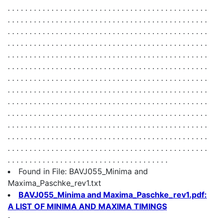
. . . . . . . . . . . . . . . . . . . . . . . . . . . . . . . . . . . . . . . . . . . . . .
. . . . . . . . . . . . . . . . . . . . . . . . . . . . . . . . . . . . . . . . . . . . . .
. . . . . . . . . . . . . . . . . . . . . . . . . . . . . . . . . . . . . . . . . . . . . .
. . . . . . . . . . . . . . . . . . . . . . . . . . . . . . . . . . . . . . . . . . . . . .
. . . . . . . . . . . . . . . . . . . . . . . . . . . . . . . . . . . . . . . . . . . . . .
. . . . . . . . . . . . . . . . . . . . . . . . . . . . . . . . . . . . . . . . . . . . . .
. . . . . . . . . . . . . . . . . . . . . . . . . . . . . . . . . . . . . . . . . . . . . .
. . . . . . . . . . . . . . . . . . . . . . . . . . . . . . . . . . . . . . . . . . . . . .
. . . . . . . . . . . . . . . . . . . . . . . . . . . . . . . . . . . . . . . . . . . . . .
. . . . . . . . . . . . . . . . . . . . . . . . . . . . . . . . . . . . . . . . . . . . . .
. . . . . . . . . . . . . . . . . . . . . . . . . . . . . . . . . . . . . . . . . . . . . .
. . . . . . . . . . . . . . . . . . . . . . . . . . . . . . . . . . . . . . . . . . . . . .
. . . . . . . . . . . . . . . . . . . . . . . . . . . . . . . . . . . . . . . . . . . . . .
. . . . . . . . . . . . . . . . . . . . . . . . . . . . . . . . . . . . .
Found in File: BAVJ055_Minima and
Maxima_Paschke_rev1.txt
BAVJ055_Minima and Maxima_Paschke_rev1.pdf:
A LIST OF MINIMA AND MAXIMA TIMINGS