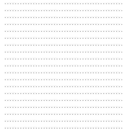
. . . . . . . . . . . . . . . . . . . . . . . . . . . . . . . . . . . . . . . . . . . . . .
. . . . . . . . . . . . . . . . . . . . . . . . . . . . . . . . . . . . . . . . . . . . . .
. . . . . . . . . . . . . . . . . . . . . . . . . . . . . . . . . . . . . . . . . . . . . .
. . . . . . . . . . . . . . . . . . . . . . . . . . . . . . . . . . . . . . . . . . . . . .
. . . . . . . . . . . . . . . . . . . . . . . . . . . . . . . . . . . . . . . . . . . . . .
. . . . . . . . . . . . . . . . . . . . . . . . . . . . . . . . . . . . . . . . . . . . . .
. . . . . . . . . . . . . . . . . . . . . . . . . . . . . . . . . . . . . . . . . . . . . .
. . . . . . . . . . . . . . . . . . . . . . . . . . . . . . . . . . . . . . . . . . . . . .
. . . . . . . . . . . . . . . . . . . . . . . . . . . . . . . . . . . . . . . . . . . . . .
. . . . . . . . . . . . . . . . . . . . . . . . . . . . . . . . . . . . . . . . . . . . . .
. . . . . . . . . . . . . . . . . . . . . . . . . . . . . . . . . . . . . . . . . . . . . .
. . . . . . . . . . . . . . . . . . . . . . . . . . . . . . . . . . . . . . . . . . . . . .
. . . . . . . . . . . . . . . . . . . . . . . . . . . . . . . . . . . . . . . . . . . . . .
. . . . . . . . . . . . . . . . . . . . . . . . . . . . . . . . . . . . . . . . . . . . . .
. . . . . . . . . . . . . . . . . . . . . . . . . . . . . . . . . . . . . . . . . . . . . .
. . . . . . . . . . . . . . . . . . . . . . . . . . . . . . . . . . . . . . . . . . . . . .
. . . . . . . . . . . . . . . . . . . . . . . . . . . . . . . . . . . . . . . . . . . . . .
. . . . . . . . . . . . . . . . . . . . . . . . . . . . . . . . . . . . . . . . . . . . . .
. . . . . . . . . . . . . . . . . . . . . . . . . . . . . . . . . . . . . . . . . . . . . .