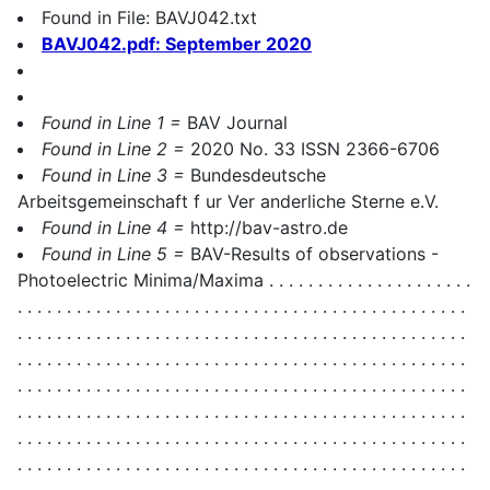
Found in File: BAVJ042.txt
BAVJ042.pdf: September 2020
Found in Line 1 =
BAV Journal
Found in Line 2 =
2020 No. 33 ISSN 2366-6706
Found in Line 3 =
Bundesdeutsche
Arbeitsgemeinschaft f ur Ver anderliche Sterne e.V.
Found in Line 4 =
http://bav-astro.de
Found in Line 5 =
BAV-Results of observations - Photoelectric Minima/Maxima . . . . . . . . . . . . . . . . . . . . . . . . . . . . . . . . . . . . . . . . . . . . . . . . . . . . . . . . . . . . . . . . . . . . . . . . . . . . . . . . . . . . . . . . . . . . . . . . . . . . . . . . . . . . . . . . . . . . . . . . . . . . . . . . . . . . . . . . . . . . . . . . . . . . . . . . . . . . . . . . . . . . . . . . . . . . . . . . . . . . . . . . . . . . . . . . . . . . . . . . . . . . . . . . . . . . . . . . . . . . . . . . . . . . . . . . . . . . . . . . . . . . . . . . . . . . . . . . . . . . . . . . . . . . . . . . . . . . . . . . . . . . . . . . . . . . . . . . . . . . . . . . . . . . . . . . . . . . . . . . . . . . . . . . . . . . . . . . . . . . . . . . . . . . . . . . . . . . . . . . . . . . . . . . . . . . . . . . . . . . . . . . . . . . . . . . . . . . . . . . . . . . . . . . . . . . . . . . . . . . . . . . . . . . . . . . . . . . . . . . . . . . . . . . . . . . . . . . . . . . . . . . . . . . . . . . . . . . . . . . . . . . . . . . . . . . . . . . . . . . . . . . . . . . . . . . . . . . . . . . . . . . . . . . . . . . . . . . . . . . . . . . . . . . . . . . . . . . . . . . . . . . . . . . . . . . . . . . . . . . . . . . . . . . . . . . . . . . . . . . . . . . . . . . . . . . . . . . . . . . . . . . . . . . . . . . . . . . . . . . . . . . . . . . . . . . . . . . . . . . . . . . . . . . . . . . . . . . . . . . . . . . . . . . . . . . . . . . . . . . . . . . . . . . . . . . . . . . . . . . . . . . . . . . . . . . . . . . . . . . . . . . . . . . . . . . . . . . . . . . . . . . . . . . . . . . . . . . . . . . . . . . . . . . . . . . . . . . . . . . . . . . . . . . . . . . . . . . . . . . . . . . . . . . . . . . . . . . . . . . . . . . . . . . . . . . . . . . . . . . . . . . . . . . . . . . . . . . . . . . . . . . . . . . . . . . . . . . . . . . . . . . . . . . . . . . . . . . . . . . . . . . . . . . . . . . . . . . . . . . . . . . . . . . . . . . . . . . . . . . . . . . . . . . . . . . . . . . . . . . . . . . . . . . . . . . . . . . . . . . . . . . . . . . . . . . . . . . . . . . . . . . . . . . . . . . . . . . . . . . . . . . . . . . . . . . . . . . . . . . . . . . . . . . . . . . . . . . . . . . . . . . . . . . . . . . . . . . . . . . . . . . . . . . . . . . . . . . . . . . . . . . . . . . . . . . . . . . . . . . . . . . . . . . . . . . . . . . . . . . . . . . . . . . . . . . . . . . . . . . . . . . . . . . . . . . . . . . . . . . . . . . . . . . . . . . . . . . . . . . . . . . . . . . . . . . . . . . . . . . . . . . . . . . . . . . . . . . . . . . . . . . . . . . . . . . . . . . . . . . . . . . . . . . . . . . . . . . . . . . . . . . . . . . . . . . . . . . . . . . . . . . . . . . . . . . . . . . . . . . . . . . . . . . . . . . . . . . . . . . . . . . . . . . . . . . . . . . . . . . . . . . . . . . . . . . . . . . . . . . . . . . . . . . . . . . . . . . . . . . . . . . . . . . . . . . . . . . . . . . . . . . . . . . . . . . . . . . . . . . . . . . . . . . . . . . . . . . . . . . . . . . . . . . . . . . . . . . . . . . . . . . . . . . . . . . . . . . . . . . . . . . . . . . . . . . . . . . . . . . . . . . . . . . . . . . . . . . . . . . . . . . . . . . . . . . . . . . . . . . . . . . . . . . . . . . . . . . . . . . . . . . . . . . . . . . . . . . . . . . . . . . . . . . . . . . . . . . . . . . . . . . . . . . . . . . . . . . . . . . . . . . . . . . . . . . . . . . . . . . . . . . . . . . . . . . . . . . . . . . . . . . . . . . . . . . . . . . . . . . . . . . . . . . . . . . . . . . . . . . . . . . . . . . . . . . . . . . . . . . . . . . . . . . . . . . . . . . . . . . . . . . . . . . . . . . . . . . . . . . . . . . . . . . . . . . . . . . . . . . . . . . . . . . . . . . . . . . . . . . . . . . . . . . . . . . . . . . . . . . . . . . . . . . . . . . . . . . . . . . . . . . . . . . . . . . . . . . . . . . . . . . . . . . . . . . . . . . . . . . . . . . . . . . . . . . . . . . . . . . . . . . . . . . . . . . . . . . . . . . . . . . . . . . . . . . . . . . . . . . . . . . . . . . . . . . . . . . . . . . . . . . . . . . . . . . . . . . . . . . . . . . . . . . . . . . . . . . . . . . . . . . . . . . . . . . . . . . . . . . . . . . . . . . . . . . . . . . . . . . . . . . . . . . . . . . . . . . . . . . . . . . . . . . . . . . . . . . . . . . . . . . . . . . . . . . . . . . . . . . . . . . . . . . . . . . . . . . . . . . . . . . . . . . . . . . . . . . . . . . . . . . . . . . . . . . . . . . . . . . . . . . . . . . . . . . . . . . . . . . . . . . . . . . . . . . . . . . . . . . . . . . . . . . . . . . . . . . . . . . . . . . . . . . . . . . . . . . . . . . . . . . . . . . . . . . . . . . . . . . . . . . . . . . . . . . . . . . . . . . . . . . . . . . . . . . . . . . . . . . . . . . . . . . . . . . . . . . . . . . . . . . . . . . . . . . . . . . . . . . . . . . . . . . . . . . . . . . . . . . . . . . . . . . . . . . . . . . . . . . . . . . . . . . . . . . . . . . . . . . . . . . . . . . . . . . . . . . . . . . . . . . . . . . . . . . . . . . . . . . . . . . . . . . . . . . . . . . . . . . . . . . . . . . . . . . . . . . . . . . . . . . . . . . . . . . . . . . . . . . . . . . . . . . . . . . . . . . . . . . . . . . . . . . . . . . . . . . . . . . . . . . . . . . . . . . . . . . . . . . . . . . . . . . . . . . . . . . . . . . . . . . . . . . . . . . . . . . . . . . . . . . . . . . . . . . . . . . . . . . . . . . . . . . . . . . . . . . . . . . . . . . . . . . . . . . . . . . . . . . . . . . . . . . . . . . . . . . . . . . . . . . . . . . . . . . . . . . . . . . . . . . . . . . . . . . . . . . . . . . . . . . . . . . . . . . . . . . . . . . . . . . . . . . . . . . . . . . . . . . . . . . . . . . . . . . . . . . . . . . . . . . . . . . . . . . . . . . . . . . . . . . . . . . . . . . . . . . . . . . . . . . . . . . . . . . . . . . . . . . . . . . . . . . . . . . . . . . . . . . . . . . . . . . . . . . . . . . . . . . . . . . . . . . . . . . . . . . . . . . . . . . . . . . . . . . . . . . . . . . . . . . . . . . . . . . . . . . . . . . . . . . . . . . . . . . . . . . . . . . . . . . . . . . . . . . . . . . . . . . . . . . . . . . . . . . . . . . . . . . . . . . . . . . . . . . . . . . . . . . . . . . . . . . . . . . . . . . . . . . . . . . . . . . . . . . . . . . . . . . . . . . . . . . . . . . . . . . . . . . . . . . . . . . . . . . . . . . . . . . . . . . . . . . . . . . . . . . . . . . . . . . . . . . . . . . . . . . . . . . . . . . . . . . . . . . . . . . . . . . . . . . . . . . . . . . . . . . . . . . . . . . . . . . . . . . . . . . . . . . . . . . . . . . . . . . . . . . . . . . . . . . . . . . . . . . . . . . . . . . . . . . . . . . . . . . . . . . . . . . . . . . . . . . . . . . . . . . . . . . . . . . . . . . . . . . . . . . . . . . . . . . . . . . . . . . . . . . . . . . . . . . . . . . . . . . . . . . . . . . . . . . . . . . . . . . . . . . . . . . . . . . . . . . . . . . . . . . . . . . . . . . . . . . . . . . . . . . . . . . . . . . . . . . . . . . . . . . . . . . . . . . . . . . . . . . . . . . . . . . . . . . . . . . . . . . . . . . . . . . . . . . . . . . . . . . . . . . . . . . . . . . . . . . . . . . . . . . . . . . . . . . . . . . . . . . . . . . . . . . . . . . . . . . . . . . . . . . . . . . . . . . . . . . . . . . . . . . . . . . . . . . . . . . . . . . . . . . . . . . . . . . . . . . . . . . . . . . . . . . . . . . . . . . . . . . . . . . . . . . . . . . . . . . . . . . . . . . . . . . . . . . . . . . . . . . . . . . . . . . . . . . . . . . . . . . . . . . . . . . . . . . . . . . . . . . . . . . . . . . . . . . . . . . . . . . . . . . . . . . . . . . . . . . . . . . . . . . . . . . . . . . . . . . . . . . . . . . . . . . . . . . . . . . . . . . . . . . . . . . . . . . . . . . . . . . . . . . . . . . . . . . . . . . . . . . . . . . . . . . . . . . . . . . . . . . . . . . . . . . . . . . . . . . . . . . . . . . . . . . . . . . . . . . . . . . . . . . . . . . . . . . . . . . . . . . . . . . . . . . . . . . . . . . . . . . . . . . . . . . . . . . . . . . . . . . . . . . . . . . . . . . . . . . . . . . . . . . . . . . . . . . . . . . . . . . . . . . . . . . . . . . . . . . . . . . . . . . . . . . . . . . . . . . . . . . . . . . . . . . . . . . . . . . . . . . . . . . . . . . . . . . . . . . . . . . . . . . . . . . . . . . . . . . . . . . . . . . . . . . . . . . . . . . . . . . . . . . . . . . . . . . . . . . . . . . . . . . . . . . . . . . . . . . . . . . . . . . . . . . . . . . . . . . . . . . . . . . . . . . . . . . . . . . . . . . . . . . . . . . . . . . . . . . . . . . . . . . . . . . . . . . . . . . . . . . . . . . . . . . . . . . . . . . . . . . . . . . . . . . . . . . . . . . . . . . . . . . . . . . . . . . . . . . . . . . . . . . . . . . . . . . . . . . . . . . . . . . . . . . . . . . . . . . . . . . . . . . . . . . . . . . . . . . . . . . . . . . . . . . . . . . . . . . . . . . . . . . . . . . . . . . . . . . . . . . . . . . . . . . . . . . . . . . . . . . . . . . . . . . . . . . . . . . . . . . . . . . . . . . . . . . . . . . . . . . . . . . . . . . . . . . . . . . . . . . . . . . . . . . . . . . . . . . . . . . . . . . . . . . . . . . . . . . . . . . . . . . . . . . . . . . . . . . . . . . . . . . . . . . . . . . . . . . . . . . . . . . . . . . . . . . . . . . . . . . . . . . . . . . . . . . . . . . . . . . . . . . . . . . . . . . . . . . . . . . . . . . . . . . . . . . . . . . . . . . . . . . . . . . . . . . . . . . . . . . . . . . . . . . . . . . . . . . . . . . . . . . . . . . . . . . . . . . . . . . . . . . . . . . . . . . . . . . . . . . . . . . . . . . . . . . . . . . . . . . . . . . . . . . . . . . . . . . . . . . . . . . . . . . . . . . . . . . . . . . . . . . . . . . . . . . . . . . . . . . . . . . . . . . . . . . . . . . . . . . . . . . . . . . . . . . . . . . . . . . . . . . . . . . . . . . . . . . . . . . . . . . . . . . . . . . . . . . . . . . . . . . . . . . . . . . . . . . . . . . . . . . . . . . . . . . . . . . . . . . . . . . . . . . . . . . . . . . . . . . . . . . . . . . . . . . . . . . . . .