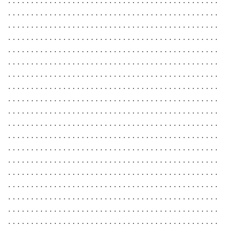
. . . . . . . . . . . . . . . . . . . . . . . . . . . . . . . . . . . . . . . . . . . . . .
. . . . . . . . . . . . . . . . . . . . . . . . . . . . . . . . . . . . . . . . . . . . . .
. . . . . . . . . . . . . . . . . . . . . . . . . . . . . . . . . . . . . . . . . . . . . .
. . . . . . . . . . . . . . . . . . . . . . . . . . . . . . . . . . . . . . . . . . . . . .
. . . . . . . . . . . . . . . . . . . . . . . . . . . . . . . . . . . . . . . . . . . . . .
. . . . . . . . . . . . . . . . . . . . . . . . . . . . . . . . . . . . . . . . . . . . . .
. . . . . . . . . . . . . . . . . . . . . . . . . . . . . . . . . . . . . . . . . . . . . .
. . . . . . . . . . . . . . . . . . . . . . . . . . . . . . . . . . . . . . . . . . . . . .
. . . . . . . . . . . . . . . . . . . . . . . . . . . . . . . . . . . . . . . . . . . . . .
. . . . . . . . . . . . . . . . . . . . . . . . . . . . . . . . . . . . . . . . . . . . . .
. . . . . . . . . . . . . . . . . . . . . . . . . . . . . . . . . . . . . . . . . . . . . .
. . . . . . . . . . . . . . . . . . . . . . . . . . . . . . . . . . . . . . . . . . . . . .
. . . . . . . . . . . . . . . . . . . . . . . . . . . . . . . . . . . . . . . . . . . . . .
. . . . . . . . . . . . . . . . . . . . . . . . . . . . . . . . . . . . . . . . . . . . . .
. . . . . . . . . . . . . . . . . . . . . . . . . . . . . . . . . . . . . . . . . . . . . .
. . . . . . . . . . . . . . . . . . . . . . . . . . . . . . . . . . . . . . . . . . . . . .
. . . . . . . . . . . . . . . . . . . . . . . . . . . . . . . . . . . . . . . . . . . . . .
. . . . . . . . . . . . . . . . . . . . . . . . . . . . . . . . . . . . . . . . . . . . . .