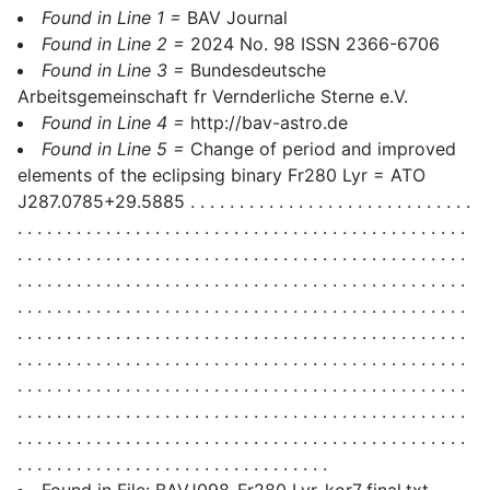
Found in Line 1 =
BAV Journal
Found in Line 2 =
2024 No. 98 ISSN 2366-6706
Found in Line 3 =
Bundesdeutsche
Arbeitsgemeinschaft fr Vernderliche Sterne e.V.
Found in Line 4 =
http://bav-astro.de
Found in Line 5 =
Change of period and improved
elements of the eclipsing binary Fr280 Lyr = ATO
J287.0785+29.5885 . . . . . . . . . . . . . . . . . . . . . . . . . . . . .
. . . . . . . . . . . . . . . . . . . . . . . . . . . . . . . . . . . . . . . . . . . . . .
. . . . . . . . . . . . . . . . . . . . . . . . . . . . . . . . . . . . . . . . . . . . . .
. . . . . . . . . . . . . . . . . . . . . . . . . . . . . . . . . . . . . . . . . . . . . .
. . . . . . . . . . . . . . . . . . . . . . . . . . . . . . . . . . . . . . . . . . . . . .
. . . . . . . . . . . . . . . . . . . . . . . . . . . . . . . . . . . . . . . . . . . . . .
. . . . . . . . . . . . . . . . . . . . . . . . . . . . . . . . . . . . . . . . . . . . . .
. . . . . . . . . . . . . . . . . . . . . . . . . . . . . . . . . . . . . . . . . . . . . .
. . . . . . . . . . . . . . . . . . . . . . . . . . . . . . . . . . . . . . . . . . . . . .
. . . . . . . . . . . . . . . . . . . . . . . . . . . . . . . . . . . . . . . . . . . . . .
. . . . . . . . . . . . . . . . . . . . . . . . . . . . . . . .
Found in File: BAVJ098_Fr280 Lyr_kor7_final.txt