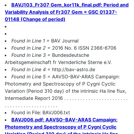
BAVJ103_Fr307 Gem_kor11k_final.pdf: Period and
Variability Analysis of Fr307 Gem = GSC 01337-
01148 (Change of period)
Found in Line 1 =
BAV Journal
Found in Line 2 =
2016 No. 6 ISSN 2366-6706
Found in Line 3 =
Bundesdeutsche
Arbeitsgemeinschaft fr Vernderliche Sterne e.V.
Found in Line 4 =
http://bav-astro.de
Found in Line 5 =
AAVSO-BAV-ARAS Campaign:
Photometry and Spectroscopy of P Cygni Cyclic
Variation (Period 310 day) of the intrinsic Ha line flux,
Intermediate Report 2016 . . . . . . . . . . . . . . . . . . . . . . . .
. . . . . . . . . . . . . . . . . . . .
Found in File: BAVJ006.txt
BAVJ006.pdf: AAVSO-BAV-ARAS Campaign:
Photometry and Spectroscopy of P Cygni Cyclic
Variation (Period 310 day) of the intrinsic Ha line