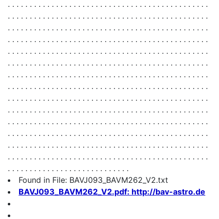
. . . . . . . . . . . . . . . . . . . . . . . . . . . . . . . . . . . . . . . . . . . . . .
. . . . . . . . . . . . . . . . . . . . . . . . . . . . . . . . . . . . . . . . . . . . . .
. . . . . . . . . . . . . . . . . . . . . . . . . . . . . . . . . . . . . . . . . . . . . .
. . . . . . . . . . . . . . . . . . . . . . . . . . . . . . . . . . . . . . . . . . . . . .
. . . . . . . . . . . . . . . . . . . . . . . . . . . . . . . . . . . . . . . . . . . . . .
. . . . . . . . . . . . . . . . . . . . . . . . . . . . . . . . . . . . . . . . . . . . . .
. . . . . . . . . . . . . . . . . . . . . . . . . . . . . . . . . . . . . . . . . . . . . .
. . . . . . . . . . . . . . . . . . . . . . . . . . . . . . . . . . . . . . . . . . . . . .
. . . . . . . . . . . . . . . . . . . . . . . . . . . . . . . . . . . . . . . . . . . . . .
. . . . . . . . . . . . . . . . . . . . . . . . . . . . . . . . . . . . . . . . . . . . . .
. . . . . . . . . . . . . . . . . . . . . . . . . . . . . . . . . . . . . . . . . . . . . .
. . . . . . . . . . . . . . . . . . . . . . . . . . . . . . . . . . . . . . . . . . . . . .
. . . . . . . . . . . . . . . . . . . . . . . . . . . . . . . . . . . . . . . . . . . . . .
. . . . . . . . . . . . . . . . . . . . . . . . . . . . . . . . . . . . . . . . . . . . . .
. . . . . . . . . . . . . . . . . . . . . . . . . . . .
Found in File: BAVJ093_BAVM262_V2.txt
BAVJ093_BAVM262_V2.pdf: http://bav-astro.de