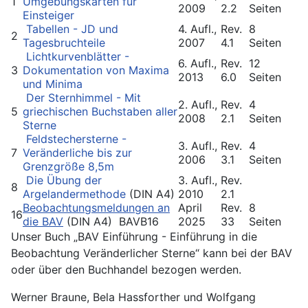
1
Umgebungskarten für
2009
2.2
Seiten
Einsteiger
Tabellen - JD und
4. Aufl.,
Rev.
8
2
Tagesbruchteile
2007
4.1
Seiten
Lichtkurvenblätter -
6. Aufl.,
Rev.
12
3
Dokumentation von Maxima
2013
6.0
Seiten
und Minima
Der Sternhimmel - Mit
2. Aufl.,
Rev.
4
5
griechischen Buchstaben aller
2008
2.1
Seiten
Sterne
Feldstechersterne -
3. Aufl.,
Rev.
4
7
Veränderliche bis zur
2006
3.1
Seiten
Grenzgröße 8,5m
Die Übung der
3. Aufl.,
Rev.
8
Argelandermethode
(DIN A4)
2010
2.1
Beobachtungsmeldungen an
April
Rev.
8
16
die BAV
(DIN A4) BAVB16
2025
33
Seiten
Unser Buch „BAV Einführung - Einführung in die
Beobachtung Veränderlicher Sterne“ kann bei der BAV
oder über den Buchhandel bezogen werden.
Werner Braune, Bela Hassforther und Wolfgang