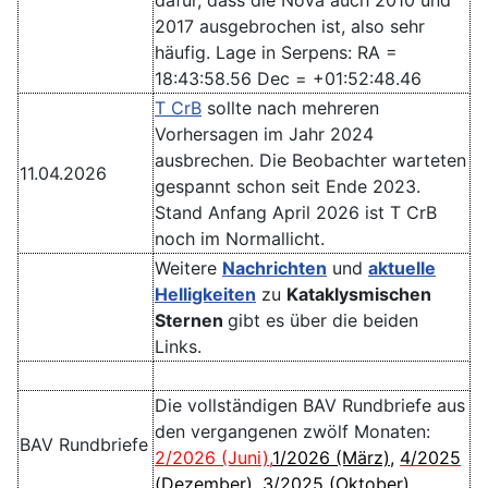
2017 ausgebrochen ist, also sehr
häufig. Lage in Serpens: RA =
18:43:58.56 Dec = +01:52:48.46
T CrB
sollte nach mehreren
Vorhersagen im Jahr 2024
ausbrechen. Die Beobachter warteten
11.04.2026
gespannt schon seit Ende 2023.
Stand Anfang April 2026 ist T CrB
noch im Normallicht.
Weitere
Nachrichten
und
aktuelle
Helligkeiten
zu
Kataklysmischen
Sternen
gibt es über die beiden
Links.
Die vollständigen BAV Rundbriefe aus
den vergangenen zwölf Monaten:
BAV Rundbriefe
2/2026 (Juni)
,
1/2026 (März)
,
4/2025
(Dezember)
,
3/2025 (Oktober)