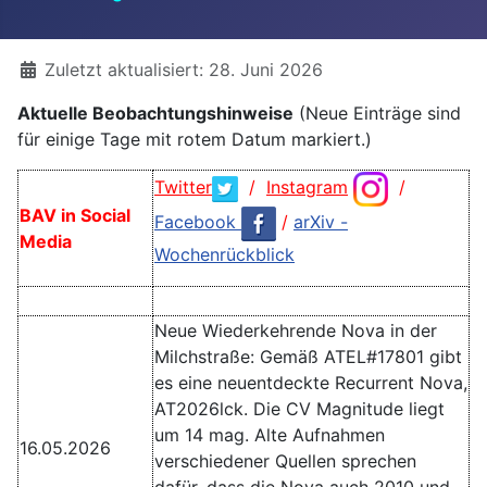
Details
Zuletzt aktualisiert: 28. Juni 2026
Aktuelle Beobachtungshinweise
(Neue Einträge sind
für einige Tage mit rotem Datum markiert.)
Twitter
/
Instagram
/
BAV in Social
Facebook
/
arXiv -
Media
Wochenrückblick
Neue Wiederkehrende Nova in der
Milchstraße: Gemäß ATEL#17801 gibt
es eine neuentdeckte Recurrent Nova,
AT2026lck. Die CV Magnitude liegt
um 14 mag. Alte Aufnahmen
16.05.2026
verschiedener Quellen sprechen
dafür, dass die Nova auch 2010 und