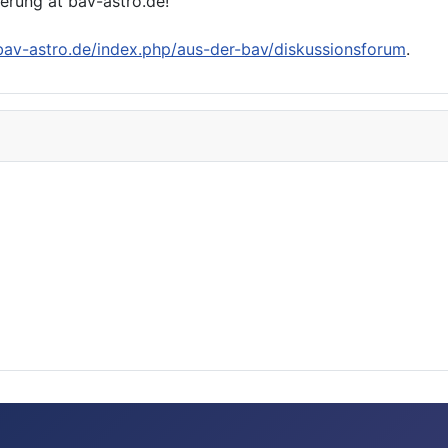
ierung at bav-astro.de!
/bav-astro.de/index.php/aus-der-bav/diskussionsforum
.