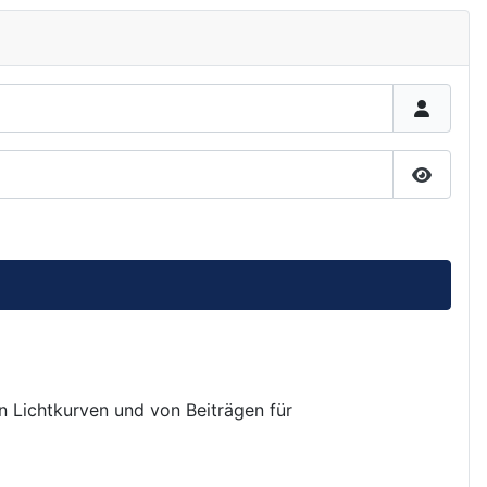
Passwor
on Lichtkurven und von Beiträgen für