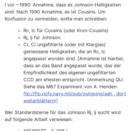
I vor ~1990: Annahme, dass es Johnson-Helligkeiten
sind. Nach 1990 Annahme, es ist Cousins. Um
Konfusion zu vermeiden, sollte man schreiben:
Rc, Ic für Cousins (oder Kron-Cousins)
Rj, Ij für Johnson.
Cr, Ci ungefilterte (oder mit Klarglas)
gemessene Helligkeiten, die an Rc, Ic
angepasst worden sind. [Annahme ist hierbei,
dass an das Band angepasst wurde, das der
Empfindlichkeit des eigenen ungefilterten
CCD am ehesten entspricht. (Anmerkung QU:
Siehe das M67 Experiment von A. Henden:
ftp://ftp.nofs.navy.mil/pub/outgoing/aah
, dort
weiterblättern)]
Wer Standardsterne für das Johnson Rj, Ij sucht wird
auf folgende Arbeit verwiesen:
1964BOTT....3..305J