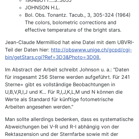
JOHNSON H.L.
Bol. Obs. Tonantz. Tacub., 3, 305-324 (1964)
The colors, bolometric corrections and
effective temperature of the bright stars.
Jean-Claude Mermilliod hat eine Datei mit dem UBVRI-
Teil der Daten hier:
http://obswww.unige.ch/gcpd/cgi-
bin/getStars.cgi?Ref=3D3&Photo=3D08
.
Im Abstract der Arbeit schreibt Johnson u. a.: "Daten
für insgesamt 256 Sterne werden aufgeführt. Für 241
Sterne= gibt es vollständige Beobachtungen in
U,B,V,R,I,J und K... Für R,I,J,K,L,M und N können die
Werte als Standard für künftige fotometrische
Arbeiten angesehen werden."
Man sollte allerdings bedenken, dass es systematische
Abweichungen bei V-R und R-I abhängig von der
Rektaszension und der Sternfarbe sowie mit der