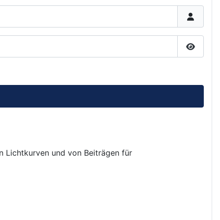
Passwor
on Lichtkurven und von Beiträgen für