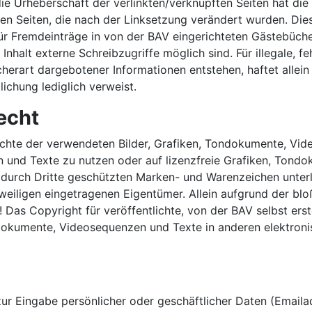
ie Urheberschaft der verlinkten/verknüpften Seiten hat die B
ten Seiten, die nach der Linksetzung verändert wurden. Diese
r Fremdeinträge in von der BAV eingerichteten Gästebüchern
nhalt externe Schreibzugriffe möglich sind. Für illegale, f
herart dargebotener Informationen entstehen, haftet allein
lichung lediglich verweist.
echt
rrechte der verwendeten Bilder, Grafiken, Tondokumente, V
en und Texte zu nutzen oder auf lizenzfreie Grafiken, Ton
. durch Dritte geschützten Marken- und Warenzeichen unte
weiligen eingetragenen Eigentümer. Allein aufgrund der blo
Das Copyright für veröffentlichte, von der BAV selbst erstel
dokumente, Videosequenzen und Texte in anderen elektroni
ur Eingabe persönlicher oder geschäftlicher Daten (Emailad