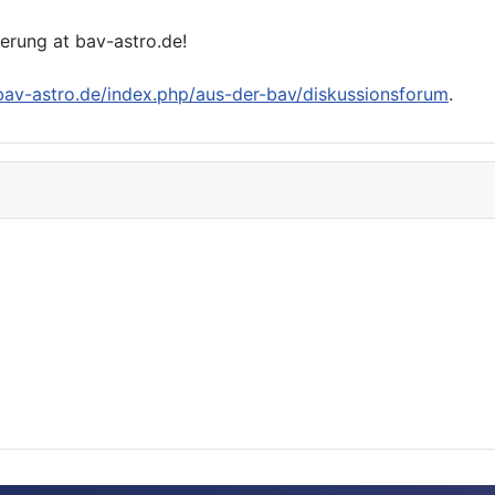
ierung at bav-astro.de!
/bav-astro.de/index.php/aus-der-bav/diskussionsforum
.