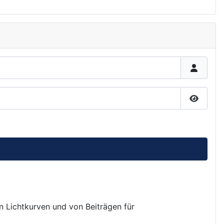
Passwor
on Lichtkurven und von Beiträgen für