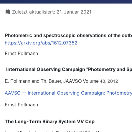
Details
Zuletzt aktualisiert: 21. Januar 2021
P
h
o
t
o
metr
i
c
a
n
d
s
p
ect
r
o
s
co
p
i
c
o
b
se
r
v
a
t
io
n
s
o
f
t
h
e
o
u
tb
https://arxiv.org/abs/1612.07352
Ernst Pollmann
International Observing Campaign "
Photometry and Sp
E. Pollmann and Th. Bauer, JAAVSO Volume 40, 2012
AAVSO -- International Observing Campaign: Photometr
Ernst Pollmann
The Long-Term Binary System VV Cep