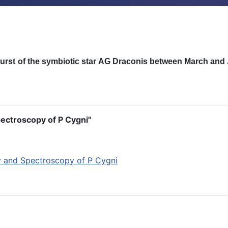
u
r
st
o
f
t
h
e sym
b
io
t
i
c st
a
r
A
G D
r
aco
n
i
s
b
etween
M
a
r
c
h
a
n
d
ectroscopy of P Cygni"
y and Spectroscopy of P Cygni