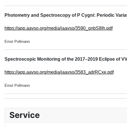
Photometry and Spectroscopy of P Cygni: Periodic Variatio
https://app.aavso.org/media/jaavso/3590_gnbS8Ih.pdf
Ernst Pollmann
Spectroscopic Monitoring of the 2017–2019 Eclipse of V
https://app.aavso.org/media/jaavso/3583_adrRCxe.pdf
Ernst Pollmann
Service