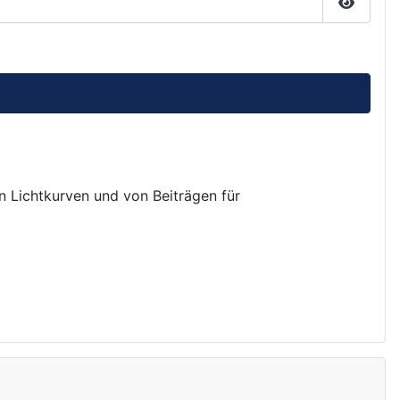
Passwor
on Lichtkurven und von Beiträgen für