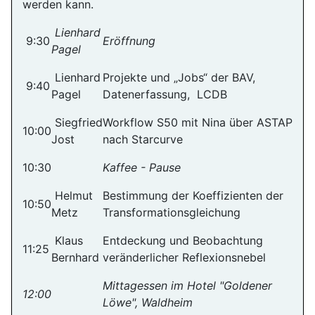
werden kann.
Lienhard
9:30
Eröffnung
Pagel
Lienhard
Projekte und „Jobs“ der BAV,
9:40
Pagel
Datenerfassung, LCDB
Siegfried
Workflow S50 mit Nina über ASTAP
10:00
Jost
nach Starcurve
10:30
Kaffee - Pause
Helmut
Bestimmung der Koeffizienten der
10:50
Metz
Transformationsgleichung
Klaus
Entdeckung und Beobachtung
11:25
Bernhard
veränderlicher Reflexionsnebel
Mittagessen im Hotel "Goldener
12:00
Löwe", Waldheim