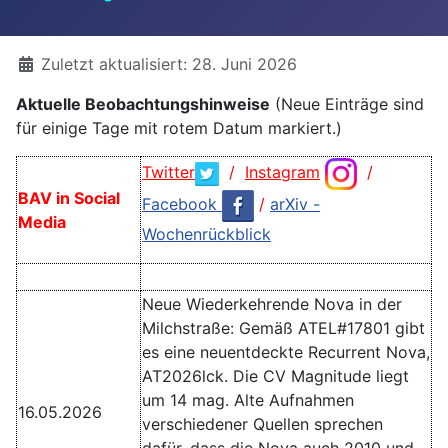
Details
Zuletzt aktualisiert: 28. Juni 2026
Aktuelle Beobachtungshinweise
(Neue Einträge sind
für einige Tage mit rotem Datum markiert.)
Twitter
/
Instagram
/
BAV in Social
Facebook
/
arXiv -
Media
Wochenrückblick
Neue Wiederkehrende Nova in der
Milchstraße: Gemäß ATEL#17801 gibt
es eine neuentdeckte Recurrent Nova,
AT2026lck. Die CV Magnitude liegt
um 14 mag. Alte Aufnahmen
16.05.2026
verschiedener Quellen sprechen
dafür, dass die Nova auch 2010 und